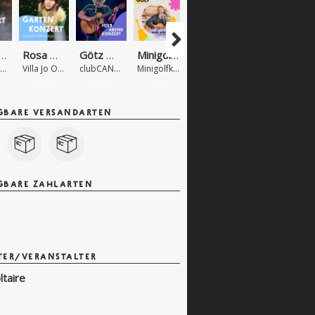
evious
Next
 | Feierabend-Gartenkonzert
Rosa Hoelger (Solo) | Feierabend-Gartenkonzert
Götz Widmann | Feierabendkonzert
Minigolf Meets Music: Andy Wilsing
Villa Jo Obertürkheim
Villa Jo Obertürkheim
clubCANN
Minigolfklub Uhlandshöhe, Stuttgart
€
10,00 €
10,00 €
0,00 €
GBARE VERSANDARTEN
GBARE ZAHLARTEN
TER/VERANSTALTER
ltaire