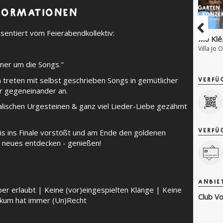
FORMATIONEN
Pr
sentiert vom Feierabendkollektiv:
Mo Klé
10,00 
mer um die Songs."
 treten mit selbst geschrieben Songs in gemütlicher
VERFÜ
 gegeneinander an.
alischen Urgesteinen & ganz viel Lieder-Liebe gezähmt
VERFÜ
is ins Finale vorstößt und am Ende den goldenen
neues entdecken - genießen!
ANBIE
per erlaubt | Keine (vor)eingespielten Klänge | Keine
Club Vo
ikum hat immer (Un)Recht